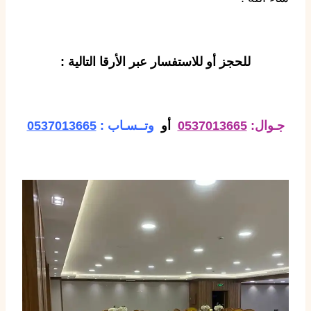
للحجز أو للاستفسار عبر الأرقا التالية :
جـوال:
0537013665
أو
وتــسـاب :
0537013665