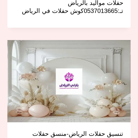
حفلات مواليد بالرياض
تـ:0537013665كوش حفلات في الرياض
تنسيق حفلات الرياض-منسق حفلات